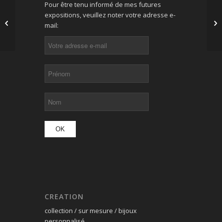
Pour être tenu informé de mes futures
Exposition
expositions, veuillez noter votre adresse e-
Méta(l)morphoses à


mail:
Haguenau
CREATION
collection / sur mesure / bijoux
personnalisé